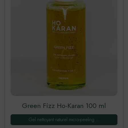
Green Fizz Ho-Karan 100 ml
Gel nettoyant naturel micro-peeling …