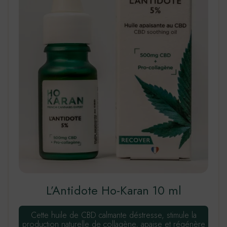
L’Antidote Ho-Karan 10 ml
Cette huile de CBD calmante déstresse, stimule la
production naturelle de collagène, apaise et régénère