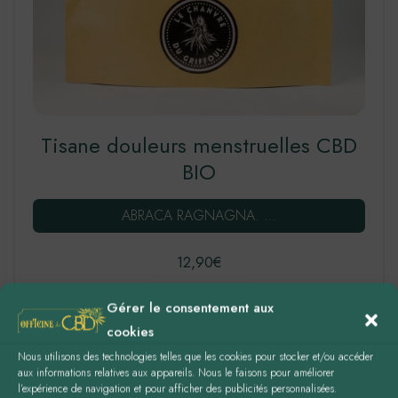
Tisane douleurs menstruelles CBD
BIO
ABRACA RAGNAGNA. …
12,90
€
LIRE LA SUITE
Gérer le consentement aux
cookies
Nous utilisons des technologies telles que les cookies pour stocker et/ou accéder
aux informations relatives aux appareils. Nous le faisons pour améliorer
l’expérience de navigation et pour afficher des publicités personnalisées.