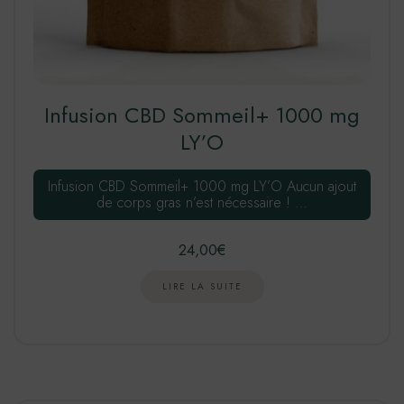
Infusion CBD Sommeil+ 1000 mg
LY’O
Infusion CBD Sommeil+ 1000 mg LY’O Aucun ajout
de corps gras n’est nécessaire ! …
24,00
€
LIRE LA SUITE