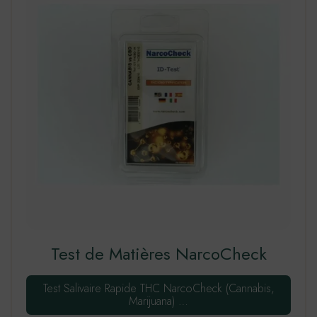
Test de Matières NarcoCheck
Test Salivaire Rapide THC NarcoCheck (Cannabis,
Marijuana) …