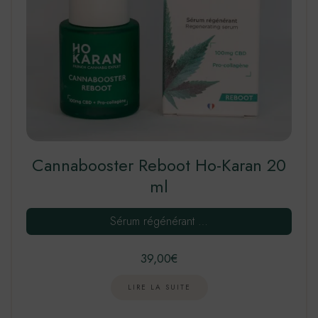
Cannabooster Reboot Ho-Karan 20
ml
Sérum régénérant …
39,00
€
LIRE LA SUITE