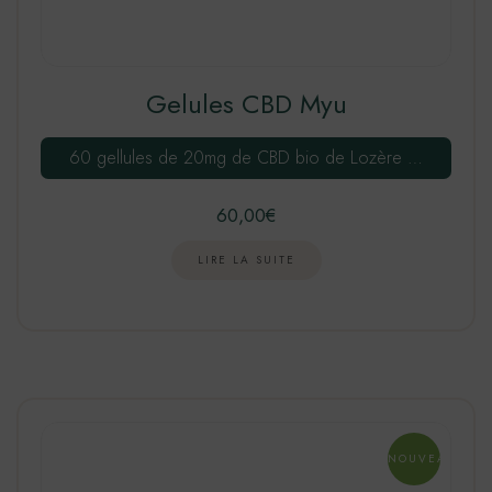
Gelules CBD Myu
60 gellules de 20mg de CBD bio de Lozère …
60,00
€
LIRE LA SUITE
NOUVEAU