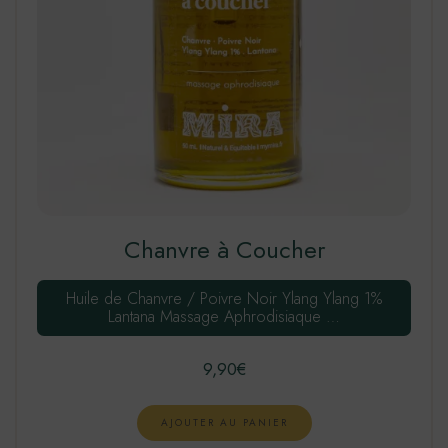
Chanvre à Coucher
Huile de Chanvre / Poivre Noir Ylang Ylang 1%
Lantana Massage Aphrodisiaque …
9,90
€
AJOUTER AU PANIER