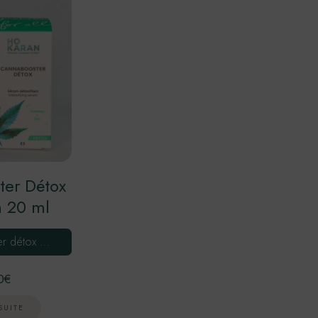
ter Détox
n 20 ml
er détox …
0
€
SUITE