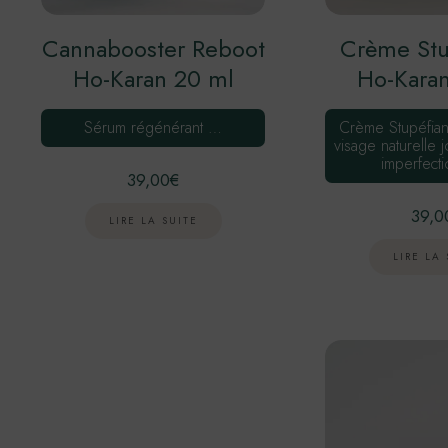
Cannabooster Reboot
Crème Stu
Ho-Karan 20 ml
Ho-Kara
Sérum régénérant …
Crème Stupéfiant
visage naturelle jo
imperfect
39,00
€
39,0
LIRE LA SUITE
LIRE LA 