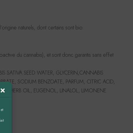
rigine naturels, dont certains sont bio.
ctive du cannabis), et sont donc garantis sans effet
IS SATIVA SEED WATER, GLYCERIN,CANNABIS
BATE, SODIUM BENZOATE, PARFUM, CITRIC ACID,
VA HERB OIL, EUGENOL, LINALOL, LIMONENE
 et
ait