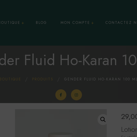
BOUTIQUE
BLOG
MON COMPTE
CONTACTEZ N
Panier
er Fluid Ho-Karan 1
osmétiques & Soins
BOUTIQUE
PRODUITS
GENDER FLUID HO-KARAN 100 M
ules
centrés
essoires CBD
29,0
Lotio