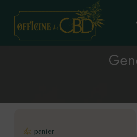
Fleurs
Gend
Infusions
Epicerie
Alcools & Spiritueux
Hygiènes, C
Huiles & Gél
Résines, Con
Vape et acc
Littérature
panier