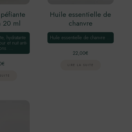
péfiante
Huile essentielle de
n 20 ml
chanvre
e, hydratante
Huile essentielle de chanvre …
ur et nuit anti-
ions. …
22,00
€
0
€
LIRE LA SUITE
SUITE