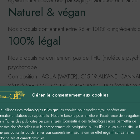
également à trouver des packagings fabriqués en France.
Naturel & végan
Nos produits contiennent entre 96 et 100% d’ingrédients d’o
100% légal
Nos produits ne contiennent pas de THC (molécule psychoa
psychotrope.
Composition :
AQUA (WATER), C15-19 ALKANE, CANNAB
SATIVA SEED OIL, OCTYLDODECANOL, POTASSIUM SOR
TOCOPHEROL, SODIUM HYALURONATE, CANNABIS SATI
Gérer le consentement aux cookies
s utilisons des technologies telles que les cookies pour stocker et/ou accéder aux
100 ml
ormations relatives aux appareils. Nous le faisons pour améliorer l’expérience de navigation
r afficher des publicités personnalisées. Consentir à ces technologies nous permettra de
iter des données telles que le comportement de navigation ou les ID uniques sur ce site. Le f
Flacon de verre
ne pas consentir ou de retirer son consentement peut avoir un effet négatif sur certaines
tonnalités et caractéristiques.