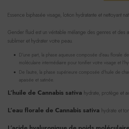
Essence biphasée visage, lotion hydratante et nettoyant natu
Gender fluid est un véritable mélange des genres et des acti
sublimer et hydrater votre peau.
D’une part, la phase aqueuse composée d’eau florale de 
moléculaire intermédiaire pour tonifier votre visage et l’
De l’autre, la phase supérieure composée d’huile de chanv
apaisée et satinée.
L’huile de Cannabis sativa
hydrate, protège et a
L’eau florale de Cannabis sativa
hydrate et ton
L’acide hyaluronique de poids moléculair