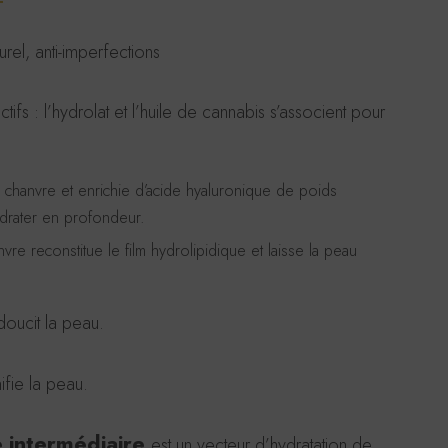
rel, anti-imperfections
fs : l’hydrolat et l’huile de cannabis s’associent pour
chanvre et enrichie d’acide hyaluronique de poids
hydrater en profondeur.
re reconstitue le film hydrolipidique et laisse la peau
doucit la peau.
ifie la peau.
e intermédiaire
est un vecteur d’hydratation de