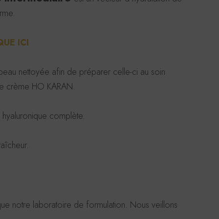
erme.
QUE ICI
 peau nettoyée afin de préparer celle-ci au soin
votre crème HO KARAN.
 hyaluronique complète.
aîcheur.
que notre laboratoire de formulation. Nous veillons