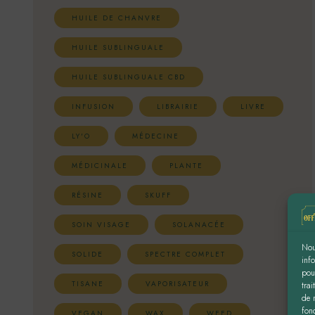
HUILE DE CHANVRE
HUILE SUBLINGUALE
HUILE SUBLINGUALE CBD
INFUSION
LIBRAIRIE
LIVRE
LY'O
MÉDECINE
MÉDICINALE
PLANTE
RÉSINE
SKUFF
SOIN VISAGE
SOLANACÉE
Nou
SOLIDE
SPECTRE COMPLET
inf
pou
TISANE
VAPORISATEUR
tra
de 
fonc
VEGAN
WAX
WEED