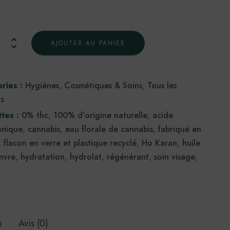
AJOUTER AU PANIER
ries :
Hygiènes
,
Cosmétiques & Soins
,
Tous les
ts
ttes :
0% thc
,
100% d'origine naturelle
,
acide
onique
,
cannabis
,
eau florale de cannabis
,
fabriqué en
,
flacon en verre et plastique recyclé
,
Ho Karan
,
huile
nvre
,
hydratation
,
hydrolat
,
régénérant
,
soin visage
,
n
Avis (0)