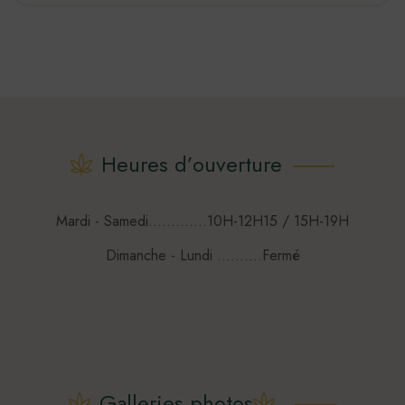
192,00€
produit
a
plusieurs
variations.
Les
options
Heures d’ouverture
peuvent
être
choisies
Mardi - Samedi.............10H-12H15 / 15H-19H
sur
Dimanche - Lundi ..........Fermé
la
page
du
produit
Galleries photos