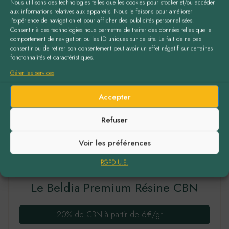
Nous utilisons des technologies telles que les cookies pour stocker et/ou accéder
175,00€
produit
aux informations relatives aux appareils. Nous le faisons pour améliorer
l’expérience de navigation et pour afficher des publicités personnalisées.
a
Consentir à ces technologies nous permettra de traiter des données telles que le
plusieurs
comportement de navigation ou les ID uniques sur ce site. Le fait de ne pas
Ce
consentir ou de retirer son consentement peut avoir un effet négatif sur certaines
variations.
fonctonnalités et caractéristiques.
produit
Les
Gérer les services
a
options
plusieurs
peuvent
Accepter
variations.
être
Les
Refuser
choisies
options
sur
Voir les préférences
peuvent
la
être
page
RGPD U.E.
choisies
du
Le Beldia Premium Résine CBN
sur
produit
la
20% de CBN à partir de 6€/gr …
page
du