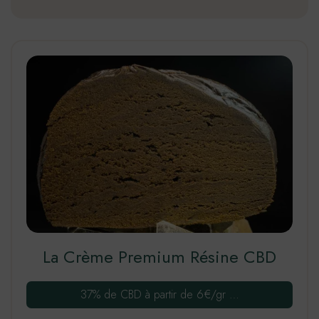
Ce
produit
a
plusieurs
variations.
Les
options
peuvent
être
choisies
La Crème Premium Résine CBD
sur
la
37% de CBD à partir de 6€/gr …
page
du