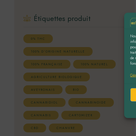
Étiquettes produit
Nou
0% THC
inf
pou
100% D'ORIGINE NATURELLE
tra
de 
fonc
100% FRANÇAISE
100% NATUREL
Gér
AGRICULTURE BIOLOGIQUE
AVEYRONAIS
BIO
CANNABIDIOL
CANNABINOIDE
CANNABIS
CARTOMIZER
CBD
CHANVRE