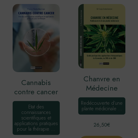
Chanvre en
Cannabis
Médecine
contre cancer
Redécouverte d’une
Etat des
plante médicinale …
connaissances
scientifiques et
applications pratiques
26,50
€
pour la thérapie …