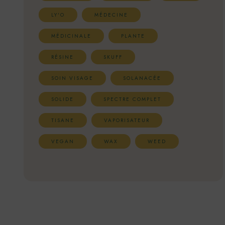
LY'O
MÉDECINE
MÉDICINALE
PLANTE
RÉSINE
SKUFF
SOIN VISAGE
SOLANACÉE
SOLIDE
SPECTRE COMPLET
TISANE
VAPORISATEUR
VEGAN
WAX
WEED