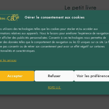
Le petit livre
du CBD
Gérer le consentement aux cookies
Quelles sont les
s utilisons des technologies telles que les cookies pour stocker et/ou accéder aux
vertus et les
ormations relatives aux appareils. Nous le faisons pour améliorer l’expérience de navigation
propriétés du CBD ?
r afficher des publicités personnalisées. Consentir à ces technologies nous permettra de
…
iter des données telles que le comportement de navigation ou les ID uniques sur ce site. Le f
ne pas consentir ou de retirer son consentement peut avoir un effet négatif sur certaines
tonnalités et caractéristiques.
2,99
€
er les services
AJOUTER AU
PANIER
Accepter
Refuser
Voir les préférenc
RGPD U.E.