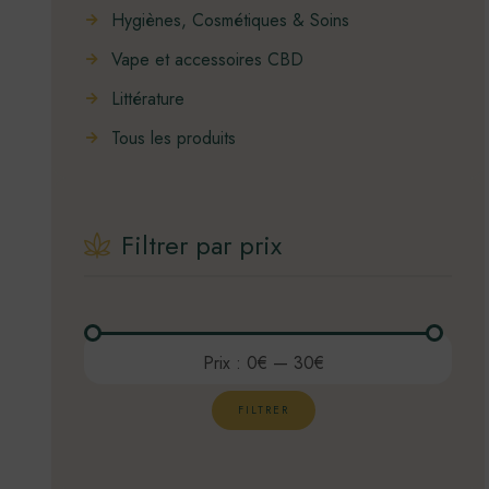
Hygiènes, Cosmétiques & Soins
Vape et accessoires CBD
Littérature
Tous les produits
Filtrer par prix
Prix
Prix
Prix :
0€
—
30€
min
max
FILTRER