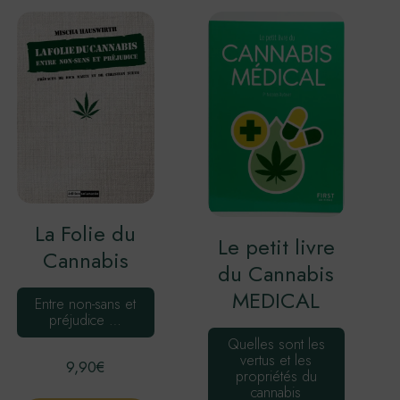
La Folie du
Le petit livre
Cannabis
du Cannabis
MEDICAL
Entre non-sans et
préjudice …
Quelles sont les
vertus et les
9,90
€
propriétés du
cannabis