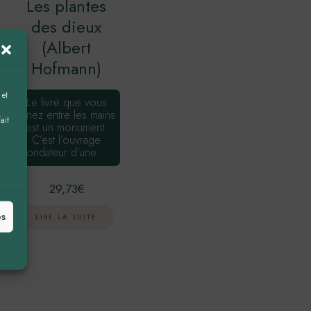
Les plantes
des dieux
(Albert
Hofmann)
 et
Le livre que vous
tenez entre les mains
ait
est un monument.
C’est l’ouvrage
fondateur d’une …
29,73
€
es
LIRE LA SUITE