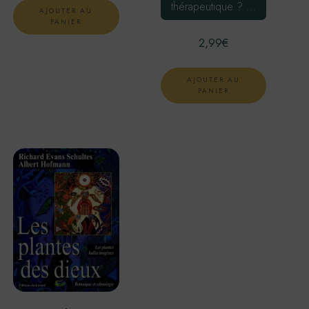
thérapeutique ? …
AJOUTER AU
PANIER
2,99
€
AJOUTER AU
PANIER