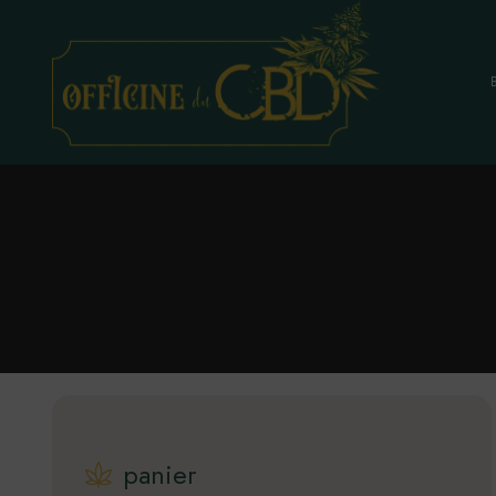
Fleurs
Infusions
Epicerie
Alcools & Spiritueux
Hygiènes, C
Huiles & Gél
Résines, Con
Vape et acc
Littérature
panier