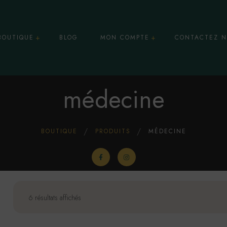
BOUTIQUE
BLOG
MON COMPTE
CONTACTEZ N
Panier
médecine
osmétiques & Soins
BOUTIQUE
PRODUITS
MÉDECINE
ules
centrés
essoires CBD
6 résultats affichés