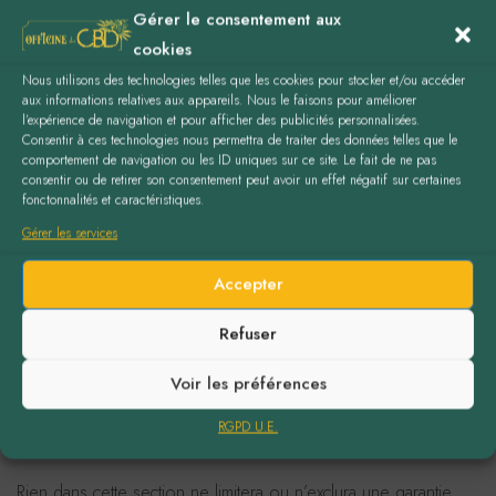
Gérer le consentement aux
acceptez que nous ne soyons pas responsables envers vous
cookies
ou une tierce partie de toute modification, suspension ou
interruption de votre accès ou utilisation du site web ou de
Nous utilisons des technologies telles que les cookies pour stocker et/ou accéder
aux informations relatives aux appareils. Nous le faisons pour améliorer
tout contenu que vous avez pu partager sur le site web. Vous
l’expérience de navigation et pour afficher des publicités personnalisées.
n’aurez droit à aucune compensation ou autre paiement, même
Consentir à ces technologies nous permettra de traiter des données telles que le
comportement de navigation ou les ID uniques sur ce site. Le fait de ne pas
si certaines fonctionnalités, certains réglages et/ou tout
consentir ou de retirer son consentement peut avoir un effet négatif sur certaines
contenu auquel vous avez contribué ou sur lequel vous vous
fonctonnalités et caractéristiques.
êtes appuyé sont définitivement perdus. Vous ne devez pas
Gérer les services
contourner ou détourner, ou tenter de contourner ou de
Accepter
détourner, les mesures de restriction d’accès à notre site web.
Refuser
12. Garanties et
Voir les préférences
responsabilité
RGPD U.E.
Rien dans cette section ne limitera ou n’exclura une garantie