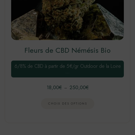
Fleurs de CBD Némésis Bio
6/8% de CBD à partir de 5€/gr Outdoor de la Loire
…
18,00
€
250,00
€
Plage
–
de
prix :
CHOIX DES OPTIONS
18,00€
à
Ce
250,00€
produit