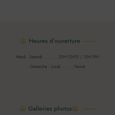
250,00€
produit
a
plusieurs
variations.
Les
options
Heures d’ouverture
peuvent
être
choisies
Mardi - Samedi.............10H-12H15 / 15H-19H
sur
Dimanche - Lundi ..........Fermé
la
page
du
produit
Galleries photos