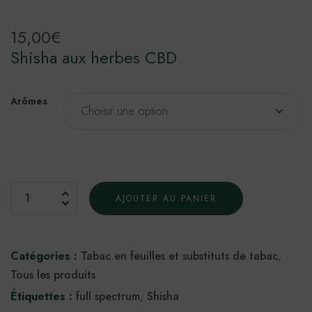
15,00
€
Shisha aux herbes CBD
Arômes
quantité
AJOUTER AU PANIER
de
Chicha
à
Catégories :
Tabac en feuilles et substituts de tabac
,
base
Tous les produits
de
Étiquettes :
full spectrum
,
Shisha
plantes