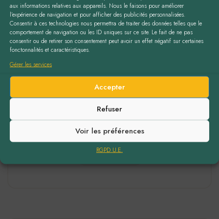
aux informations relatives aux appareils. Nous le faisons pour améliorer
l’expérience de navigation et pour afficher des publicités personnalisées.
Consentir à ces technologies nous permettra de traiter des données telles que le
comportement de navigation ou les ID uniques sur ce site. Le fait de ne pas
consentir ou de retirer son consentement peut avoir un effet négatif sur certaines
fonctonnalités et caractéristiques.
Les plantes des dieux (Albert
Gérer les services
Hofmann)
Accepter
Le livre que vous tenez entre les mains est un
Refuser
monument. C’est l’ouvrage fondateur d’une …
Voir les préférences
29,73
€
RGPD U.E.
LIRE LA SUITE