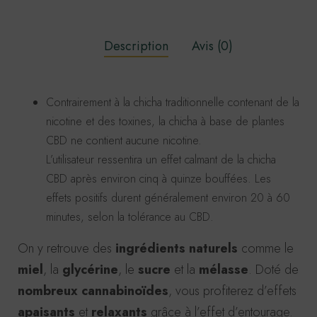
CBD
entièrement
Description
Avis (0)
naturelle
250mg
Contrairement à la chicha traditionnelle contenant de la
nicotine et des toxines, la chicha à base de plantes
CBD ne contient aucune nicotine.
L’utilisateur ressentira un effet calmant de la chicha
CBD après environ cinq à quinze bouffées. Les
effets positifs durent généralement environ 20 à 60
minutes, selon la tolérance au CBD.
On y retrouve des
ingrédients naturels
comme le
miel
, la
glycérine
, le
sucre
et la
mélasse
. Doté de
nombreux cannabinoïdes
, vous profiterez d’effets
apaisants
et
relaxants
grâce à l’effet d’entourage.