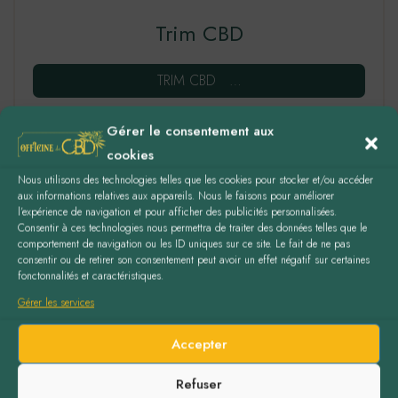
Trim CBD
TRIM CBD …
0,20
€
Gérer le consentement aux
cookies
AJOUTER AU PANIER
Nous utilisons des technologies telles que les cookies pour stocker et/ou accéder
aux informations relatives aux appareils. Nous le faisons pour améliorer
l’expérience de navigation et pour afficher des publicités personnalisées.
Consentir à ces technologies nous permettra de traiter des données telles que le
comportement de navigation ou les ID uniques sur ce site. Le fait de ne pas
consentir ou de retirer son consentement peut avoir un effet négatif sur certaines
fonctonnalités et caractéristiques.
Gérer les services
Ce
produit
Accepter
a
Refuser
plusieurs