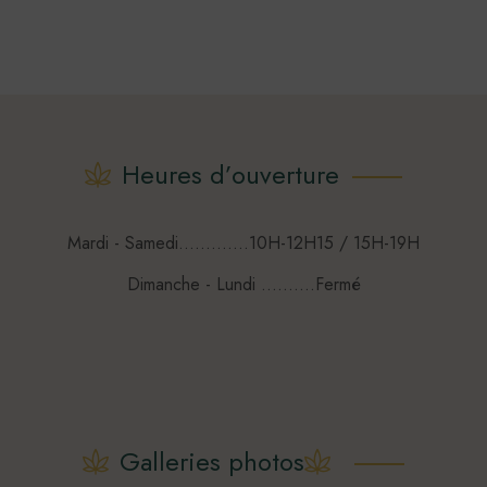
a
plusieurs
variations.
Les
options
peuvent
Heures d’ouverture
être
choisies
sur
Mardi - Samedi.............10H-12H15 / 15H-19H
la
Dimanche - Lundi ..........Fermé
page
du
produit
Galleries photos