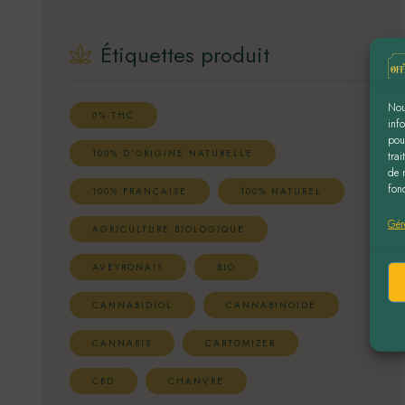
Étiquettes produit
Nou
0% THC
inf
pou
100% D'ORIGINE NATURELLE
tra
de 
fonc
100% FRANÇAISE
100% NATUREL
Gér
AGRICULTURE BIOLOGIQUE
AVEYRONAIS
BIO
CANNABIDIOL
CANNABINOIDE
CANNABIS
CARTOMIZER
CBD
CHANVRE