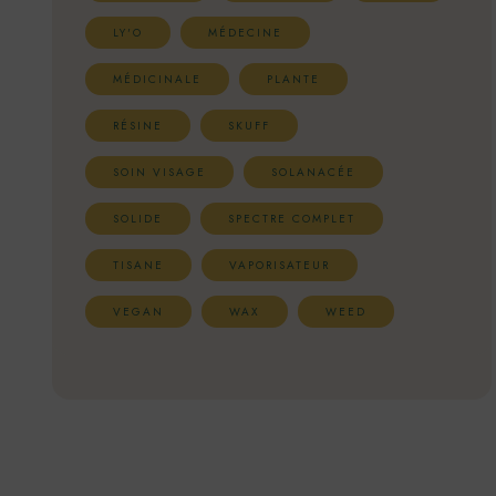
LY'O
MÉDECINE
MÉDICINALE
PLANTE
RÉSINE
SKUFF
SOIN VISAGE
SOLANACÉE
SOLIDE
SPECTRE COMPLET
TISANE
VAPORISATEUR
VEGAN
WAX
WEED