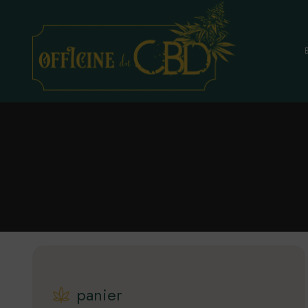
Fleurs
Infusions
Epicerie
Alcools & Spiritueux
Hygiènes, C
Huiles & Gél
Résines, Con
Vape et acc
Littérature
panier