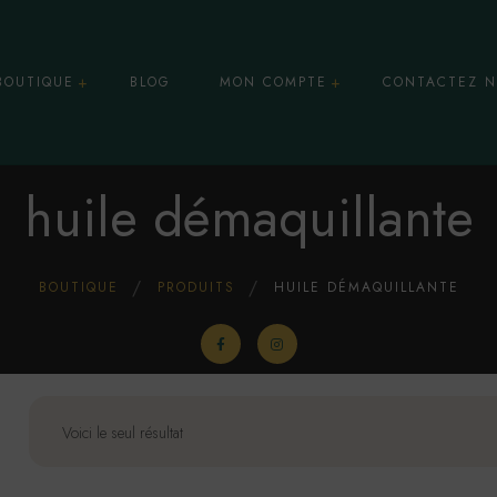
BOUTIQUE
BLOG
MON COMPTE
CONTACTEZ N
Panier
huile démaquillante
osmétiques & Soins
BOUTIQUE
PRODUITS
HUILE DÉMAQUILLANTE
ules
centrés
essoires CBD
Voici le seul résultat