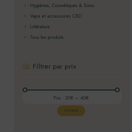
Hygiènes, Cosmétiques & Soins
Vape et accessoires CBD
Littérature
Tous les produits
Filtrer par prix
Prix
Prix
Prix :
30€
—
40€
min
max
FILTRER