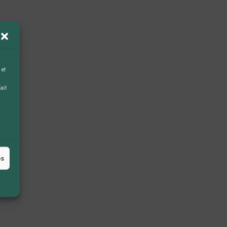
 et
ait
es