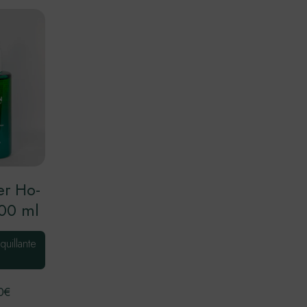
er Ho-
100 ml
uillante
0
€