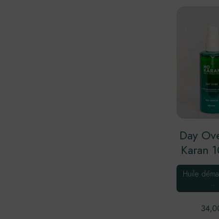
Day Ov
Karan 
Huile démaq
…
34,0